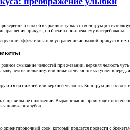
куса: преображение улыбки
 проверенный способ выровнять зубы: эти конструкции использую
исправления прикуса, но брекеты по-прежнему востребованы.
нструкции эффективны при устранении аномалий прикуса в тех с
рекеты
 ровное смыкание челюстей при жевании, верхняя челюсть чуть
ьше, чем на половину, или нижняя челюсть выступает вперед, а
руются на нижней или верхней челюсти. Конструкция состоит и
ь в правильное положение. Выравнивание происходит постепенно
ося положения зубов.
ко ориентировочный срок, который придется провести с брекета