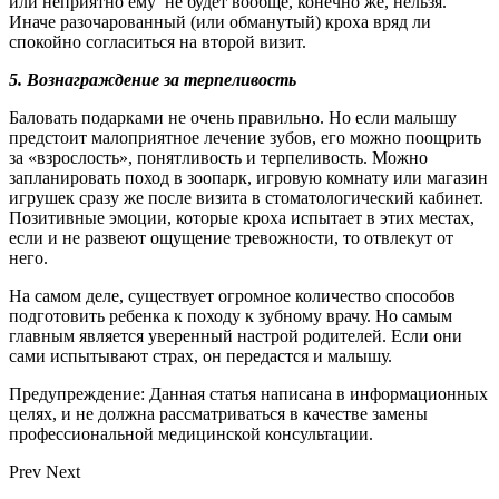
или неприятно ему не будет вообще, конечно же, нельзя.
Иначе разочарованный (или обманутый) кроха вряд ли
спокойно согласиться на второй визит.
5. Вознаграждение за терпеливость
Баловать подарками не очень правильно. Но если малышу
предстоит малоприятное лечение зубов, его можно поощрить
за «взрослость», понятливость и терпеливость. Можно
запланировать поход в зоопарк, игровую комнату или магазин
игрушек сразу же после визита в стоматологический кабинет.
Позитивные эмоции, которые кроха испытает в этих местах,
если и не развеют ощущение тревожности, то отвлекут от
него.
На самом деле, существует огромное количество способов
подготовить ребенка к походу к зубному врачу. Но самым
главным является уверенный настрой родителей. Если они
сами испытывают страх, он передастся и малышу.
Предупреждение: Данная статья написана в информационных
целях, и не должна рассматриваться в качестве замены
профессиональной медицинской консультации.
Prev
Next