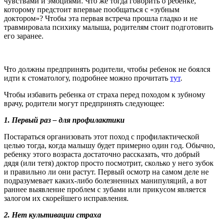
чувствами и эмоциями. Что же тогда говорить о ребенке,
которому предстоит впервые пообщаться с «зубным
доктором»? Чтобы эта первая встреча прошла гладко и не
травмировала психику малыша, родителям стоит подготовить
его заранее.
Что должны предпринять родители, чтобы ребенок не боялся
идти к стоматологу, подробнее можно прочитать
тут
.
Чтобы избавить ребенка от страха перед походом к зубному
врачу, родители могут предпринять следующее:
1. Первый раз – для профилактики
Постараться организовать этот поход с профилактической
целью тогда, когда малышу будет примерно один год. Обычно,
ребенку этого возраста достаточно рассказать, что добрый
дядя (или тетя) доктор просто посмотрит, сколько у него зубок
и правильно ли они растут. Первый осмотр на самом деле не
подразумевает каких-либо болезненных манипуляций, а вот
раннее выявление проблем с зубами или прикусом является
залогом их скорейшего исправления.
2. Нет культивации страха