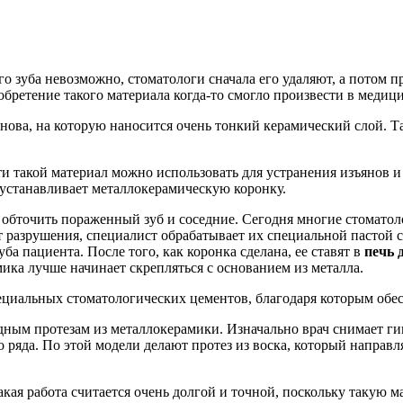
го зуба невозможно, стоматологи сначала его удаляют, а потом 
бретение такого материала когда-то смогло произвести в медиц
нова, на которую наносится очень тонкий керамический слой. Т
и такой материал можно использовать для устранения изъянов и
 устанавливает металлокерамическую коронку.
 обточить пораженный зуб и соседние. Сегодня многие стоматол
т разрушения, специалист обрабатывает их специальной пастой 
а пациента. После того, как коронка сделана, ее ставят в
печь 
ика лучше начинает скрепляться с основанием из металла.
иальных стоматологических цементов, благодаря которым обес
ным протезам из металлокерамики. Изначально врач снимает ги
о ряда. По этой модели делают протез из воска, который напра
кая работа считается очень долгой и точной, поскольку такую м