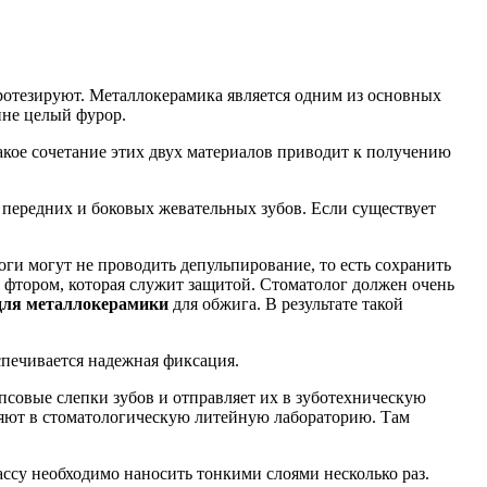
протезируют. Металлокерамика является одним из основных
ине целый фурор.
акое сочетание этих двух материалов приводит к получению
 передних и боковых жевательных зубов. Если существует
оги могут не проводить депульпирование, то есть сохранить
с фтором, которая служит защитой. Стоматолог должен очень
для металлокерамики
для обжига. В результате такой
печивается надежная фиксация.
псовые слепки зубов и отправляет их в зуботехническую
вляют в стоматологическую литейную лабораторию. Там
ассу необходимо наносить тонкими слоями несколько раз.