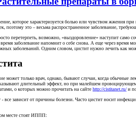
Растительные препараты в бор
ение, которое характеризуется болью или чувством жжения при 
к, поэтому это – весьма распространенное заболевание, требую
росто перетерпеть, возможно, «выздоровление» наступит само со
ез время заболевание напомнит о себе снова. А еще через время 
ожных заболеваний. Одним словом, цистит нужно лечить как мо
стита
ие может только врач, однако, бывают случаи, когда обычные ле
оказывают длительный эффект, но при малейшем провоцирующем 
атами, о которых можно прочитать на сайте
http
://
cistitanet
.ru/
и п
 - все зависит от причины болезни. Часто цистит носит инфекц
ом месте стоят
ИППП
: