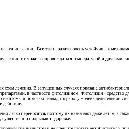
 на эти инфекции. Все эти паразиты очень устойчивы к медика
 случае цистит может сопровождаться температурой и другими с
ых схем лечения. В запущенных случаях показана антибактериаль
препаратами, в частности
фитолизином
.
Фитолизин
- средство д
 симптомы и помогают наладить работу мочевыделительной сис
е действие.
но легко переносятся, поэтому их назначают даже детям, а так
е, существенно подрывают здоровье.
 хорошим специалистом и не спешите глотать антибиотики: у при