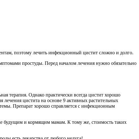
ментам, поэтому лечить инфекционный цистит сложно и долго.
имптомами простуды. Перед началом лечения нужно обязательно
ная терапия. Однако практически всегда цистит хорошо
ля лечения цистита на основе 9 активных растительных
темы. Препарат хорошо справляется с инфекционным
же будущим и кормящим мамам. К тому же, стоимость таких
роды есть лекарства от любого недуга!