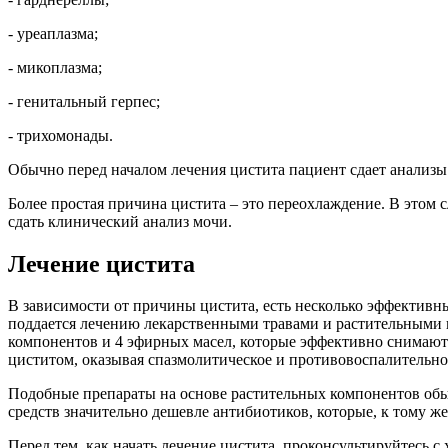
-
уреаплазма
;
- микоплазма;
- генитальный герпес;
-
трихомонады
.
Обычно перед началом лечения цистита пациент сдает анализы
Более простая причина цистита – это переохлаждение. В этом
сдать клинический анализ мочи.
Лечение цистита
В зависимости от причины цистита, есть несколько эффективн
поддается лечению лекарственными травами и растительными 
компонентов и 4 эфирных масел, которые эффективно снимают
циститом, оказывая спазмолитическое и противовоспалительно
Подобные препараты на основе растительных компонентов обыч
средств значительно дешевле антибиотиков, которые, к тому ж
Перед тем, как начать лечение цистита, проконсультируйтесь с