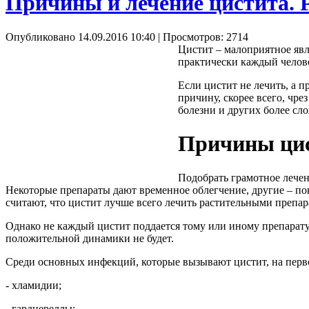
Причины и лечение цистита. 
Опубликовано 14.09.2016 10:40
| Просмотров: 2714
Цистит – малоприятное явл
практически каждый челове
Если цистит не лечить, а п
причину, скорее всего, чр
болезни и других более сл
Причины ци
Подобрать грамотное лечен
Некоторые препараты дают временное облегчение, другие – п
считают, что цистит лучше всего лечить растительными препар
Однако не каждый цистит поддается тому или иному препарату
положительной динамики не будет.
Среди основных инфекций, которые вызывают цистит, на перв
- хламидии;
-
гарднереллы
;