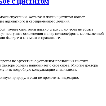
ьбе с циститом
мочеиспускании. Хоть раз в жизни циститом болеет
щее адекватного и своевременного лечения.
бой, точнее симптомы плавно угаснут, но, если не убрать
могут наступить осложнения в виде пиелонефрита, мочекаменной
жно быстрее и как можно правильнее.
карства не эффективно устраняют проявления цистита.
факторе болезнь напоминает о себе снова. Многие доктора
олучить подробную консультацию специалиста.
ионную природу, и если не пролечить инфекцию,