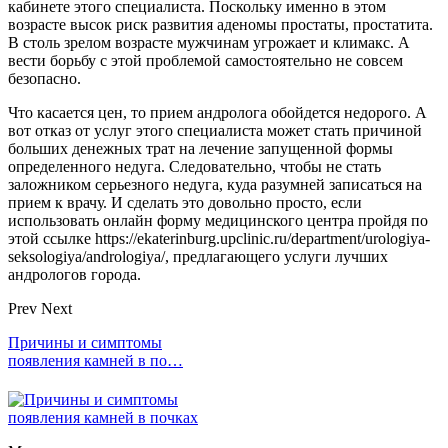
кабинете этого специалиста. Поскольку именно в этом
возрасте высок риск развития аденомы простаты, простатита.
В столь зрелом возрасте мужчинам угрожает и климакс. А
вести борьбу с этой проблемой самостоятельно не совсем
безопасно.
Что касается цен, то прием андролога обойдется недорого. А
вот отказ от услуг этого специалиста может стать причиной
больших денежных трат на лечение запущенной формы
определенного недуга. Следовательно, чтобы не стать
заложником серьезного недуга, куда разумней записаться на
прием к врачу. И сделать это довольно просто, если
использовать онлайн форму медицинского центра пройдя по
этой ссылке https://ekaterinburg.upclinic.ru/department/urologiya-
seksologiya/andrologiya/, предлагающего услуги лучших
андрологов города.
Prev
Next
Причины и симптомы
появления камней в по…