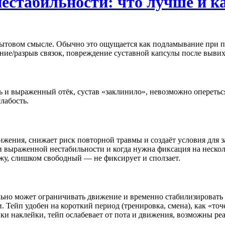
нестабильности: что лучше и к
бытовом смысле. Обычно это ощущается как подламывание при пов
ние/разрыв связок, повреждение суставной капсулы после выви
ь и выраженный отёк, сустав «заклинило», невозможно опереться
лабость.
ижения, снижает риск повторной травмы и создаёт условия для 
и выраженной нестабильности и когда нужна фиксация на несколь
ожу, слишком свободный — не фиксирует и сползает.
но может ограничивать движение и временно стабилизировать с
 Тейп удобен на короткий период (тренировка, смена), как «то
ки наклейки, тейп ослабевает от пота и движения, возможны ре