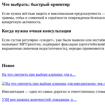
Что выбрать: быстрый ориентир
Если нужна жёсткая защита и максимальная предсказуемость —
травмы, отёка и сомнений в серьёзности повреждения безопасн
конкретную активность.
Когда нужна очная консультация
Если сустав регулярно «уходит», уже были вывихи или нестаб
назначают МРТ/рентген, подбирают фиксацию (ортез/тейп/комб
выраженная связочная недостаточность), нередко применяютс
Новое
На что смотреть при выборе клиники для и…
Имплантация — одно из самых дорогих и ответственных стомато
УЗИ вен нижних конечностей: показания, п…