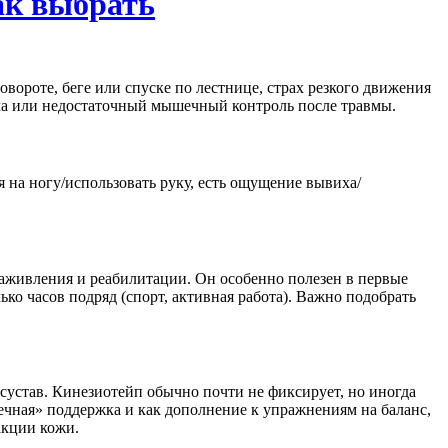
ак выбрать
ороте, беге или спуске по лестнице, страх резкого движения
ха или недостаточный мышечный контроль после травмы.
 на ногу/использовать руку, есть ощущение вывиха/
заживления и реабилитации. Он особенно полезен в первые
ко часов подряд (спорт, активная работа). Важно подобрать
устав. Кинезиотейп обычно почти не фиксирует, но иногда
чечная» поддержка и как дополнение к упражнениям на баланс,
акции кожи.