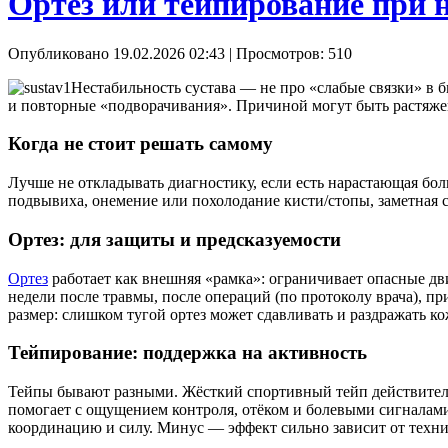
Ортез или тейпирование при 
Опубликовано 19.02.2026 02:43
| Просмотров: 510
Нестабильность сустава — не про «слабые связки» в 
и повторные «подворачивания». Причиной могут быть растяже
Когда не стоит решать самому
Лучше не откладывать диагностику, если есть нарастающая бол
подвывиха, онемение или похолодание кисти/стопы, заметная с
Ортез: для защиты и предсказуемости
Ортез
работает как внешняя «рамка»: ограничивает опасные дв
недели после травмы, после операций (по протоколу врача), пр
размер: слишком тугой ортез может сдавливать и раздражать к
Тейпирование: поддержка на активность
Тейпы бывают разными. Жёсткий спортивный тейп действитель
помогает с ощущением контроля, отёком и болевыми сигналами.
координацию и силу. Минус — эффект сильно зависит от техни