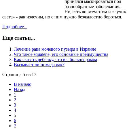
принялся маскироваться под
разнообразные заболевания.
Но, есть во всем этом и «лучик
света» - рак излечим, но с ним нужно безжалостно бороться.
Подробнее...
Еще статьи...
Лечение рака мочевого пузыря в Израиле
Что такое squalene, его основные преимущества
Как сказать ребенку, что вы больны раком
Вызывает ли помада рак?
Страница 5 из 17
В начало
Назад
1
2
3
4
5
6
7