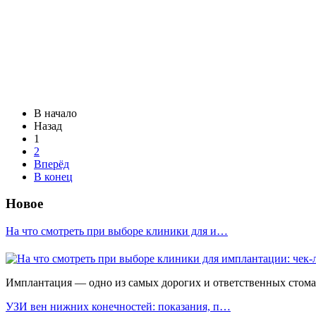
В начало
Назад
1
2
Вперёд
В конец
Новое
На что смотреть при выборе клиники для и…
Имплантация — одно из самых дорогих и ответственных стомато
УЗИ вен нижних конечностей: показания, п…