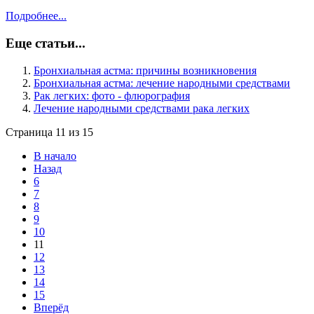
Подробнее...
Еще статьи...
Бронхиальная астма: причины возникновения
Бронхиальная астма: лечение народными средствами
Рак легких: фото - флюрография
Лечение народными средствами рака легких
Страница 11 из 15
В начало
Назад
6
7
8
9
10
11
12
13
14
15
Вперёд