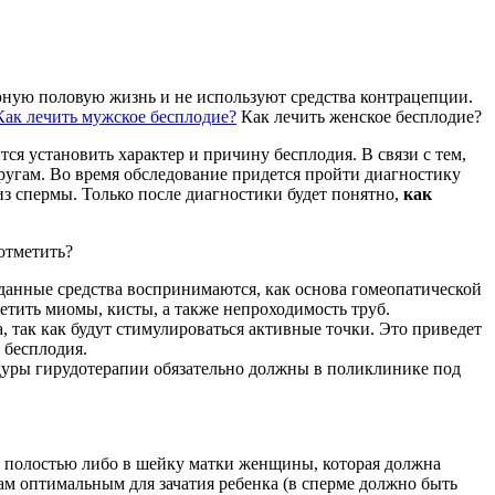
ярную половую жизнь и не используют средства контрацепции.
Как лечить мужское бесплодие?
Как лечить женское бесплодие?
тся установить характер и причину бесплодия. В связи с тем,
пругам. Во время обследование придется пройти диагностику
из спермы. Только после диагностики будет понятно,
как
отметить?
 данные средства воспринимаются, как основа гомеопатической
тить миомы, кисты, а также непроходимость труб.
 так как будут стимулироваться активные точки. Это приведет
 бесплодия.
едуры гирудотерапии обязательно должны в поликлинике под
 полостью либо в шейку матки женщины, которая должна
ам оптимальным для зачатия ребенка (в сперме должно быть