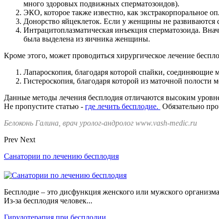
много здоровых подвижных сперматозоидов).
ЭКО, которое также известно, как экстракорпоральное о
Донорство яйцеклеток. Если у женщины не развиваются с
Интрацитоплазматическая инъекция сперматозоида. Внача
была выделена из яичника женщины.
Кроме этого, может проводиться хирургическое лечение беспло
Лапароскопия, благодаря которой спайки, соединяющие 
Гистероскопия, благодаря которой из маточной полости 
Данные методы лечения бесплодия отличаются высоким уровн
Не пропустите статью -
где лечить бесплодие.
Обязательно про
Белоконь Галина, врач уролог-андролог www.vash-medic.ru
Prev
Next
Санатории по лечению бесплодия
Бесплодие – это дисфункция женского или мужского организма,
Из-за бесплодия человек...
Гирудотерапия при бесплодии