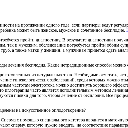
енности на протяжении одного года, если партнеры ведут регул
ребенка может быть женское, мужское и сочетанное бесплодие.
отребуется пройти диагностику. В результате диагностики получи
ким, так и мужским, обследование потребуется пройти обоим су
труб, а также матки у женщин, а мужчинам придется сдать анал
оды лечения бесплодия. Какие нетрадиционные способы можно 
приготовленных из натуральных трав. Необходимо отметить, что
чение гинекологических заболеваний, среди которых можно отме
зным частотам электротока можно достигнуть хорошего эффекта,
то иглотерапия часто является дополнительным методом лечения
зуются пиявки для того, чтобы лечение от бесплодия. Все проц
целены на искусственное оплодотворение?
 Сперма с помощью специального катетера вводится в маточную
чают сперму, которую нужно вводить, на соответствие параметр