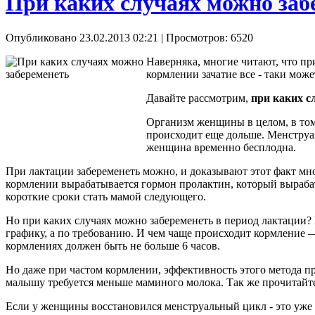
При каких случаях можно заб
Опубликовано 23.02.2013 02:21
| Просмотров: 6520
Наверняка, многие читают, что пр
кормлении зачатие все - таки мож
Давайте рассмотрим,
при каких с
Организм женщины в целом, в том 
происходит еще дольше. Менструац
женщина временно бесплодна.
При лактации забеременеть можно, и доказывают этот факт м
кормлении вырабатывается гормон пролактин, который вырабат
короткие сроки стать мамой следующего.
Но при каких случаях можно забеременеть в период лактации? 
графику, а по требованию. И чем чаще происходит кормление —
кормлениях должен быть не больше 6 часов.
Но даже при частом кормлении, эффективность этого метода пре
малышу требуется меньше маминого молока. Так же прочитайте
Если у женщины восстановился менструальный цикл - это уже о