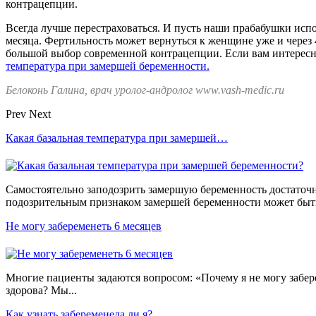
контрацепции.
Всегда лучше перестраховаться. И пусть наши прабабушки испо
месяца. Фертильность может вернуться к женщине уже и через 4
большой выбор современной контрацепции. Если вам интерес
температура при замершей беременности.
Белоконь Галина, врач уролог-андролог www.vash-medic.ru
Prev
Next
Какая базальная температура при замершей…
Самостоятельно заподозрить замершую беременность достаточ
подозрительным признаком замершей беременности может быть
Не могу забеременеть 6 месяцев
Многие пациенты задаются вопросом: «Почему я не могу забере
здорова? Мы...
Как узнать забеременела ли я?