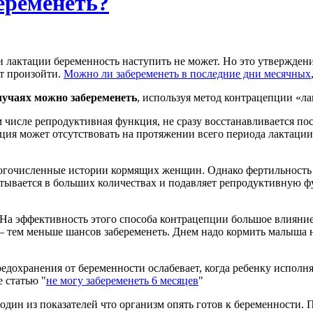
еременеть?
и лактации беременность наступить не может. Но это утверждени
ет произойти.
Можно ли забеременеть в последние дни месячных
лучаях можно забеременеть
, используя метод контрацепции «л
числе репродуктивная функция, не сразу восстанавливается посл
ия может отсутствовать на протяжении всего периода лактации. Н
ногочисленные истории кормящих женщин. Однако фертильность
ывается в больших количествах и подавляет репродуктивную фу
На эффективность этого способа контрацепции большое влияние 
 тем меньше шансов забеременеть. Днем надо кормить малыша не
дохранения от беременности ослабевает, когда ребенку исполняет
 статью "
не могу забеременеть 6 месяцев
"
дин из показателей что организм опять готов к беременности. П