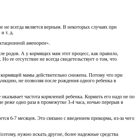
е не всегда является верным. В некоторых случаях при
, и т. д.
актационной аменореи».
е родов. А у кормящих мам этот процесс, как правило,
о ее отсутствие не всегда свидетельствует о том, что
 кормящей мамы действительно снижена. Потому что при
нкцию, не позволяя после рождения одного ребенка в
оказывает частота кормлений ребенка. Кормить его надо не по
 реже одно раза в промежутке 3-4 часа, ночью перерыв в
ся 6-7 месяцев. Это связано с введением прикорма, из-за чего
оэтому, нужно искать другие, более надежные средства