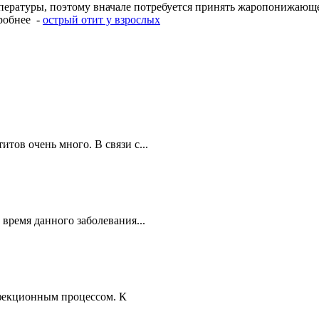
пературы, поэтому вначале потребуется принять жаропонижающ
робнее -
острый отит у взрослых
итов очень много. В связи с...
время данного заболевания...
нфекционным процессом. К