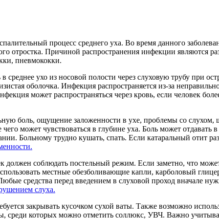
спалительный процесс среднего уха. Во время данного заболева
ного отростка. Причиной распространения инфекции являются ра
кки, пневмококки.
в среднее ухо из носовой полости через слуховую трубу при остр
изистая оболочка. Инфекция распространяется из-за неправильно
инфекция может распространяться через кровь, если человек боле
ьную боль, ощущение заложенности в ухе, проблемы со слухом, ш
е чего может чувствоваться в глубине уха. Боль может отдавать 
нии. Больному трудно кушать, спать. Если катаральный отит ра
менности.
ек должен соблюдать постельный режим. Если заметно, что может
спользовать местные обезболивающие капли, карболовый глицер
Любые средства перед введением в слуховой проход вначале нуж
арушением слуха.
ребуется закрывать кусочком сухой ваты. Также возможно испол
 среди которых можно отметить соллюкс, УВЧ. Важно учитывать,