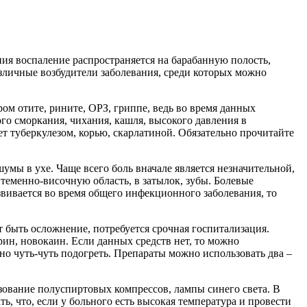
ния воспаление распространяется на барабанную полость,
зличные возбудители заболевания, среди которых можно
ом отите, рините, ОРЗ, гриппе, ведь во время данных
го сморкания, чихания, кашля, высокого давления в
ет туберкулезом, корью, скарлатиной. Обязательно прочитайте
умы в ухе. Чаще всего боль вначале является незначительной,
в теменно-височную область, в затылок, зубы. Болевые
звивается во время общего инфекционного заболевания, то
 быть осложнение, потребуется срочная госпитализация.
ин, новокаин. Если данных средств нет, то можно
но чуть-чуть подогреть. Препараты можно использовать два –
ьзование полуспиртовых компрессов, лампы синего света. В
 что, если у больного есть высокая температура и провести