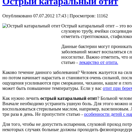
Острый катаральный отит
Опубликовано 07.07.2012 17:43
| Просмотров: 11162
Острый катаральный отит – это во
слуховую трубу, ячейки сосцевид
отметить стрептококки, стафилоко
Данные бактерии могут проникать 
заболеваний может воспаляться сл
носоглотке. Важно отметить, что 
статью -
лекарство от отита.
Каково течение данного заболевания? Человек жалуется на сил
но потом начинает нарастать и становится очень сильной, посл
ощущения усиливаются при сморкании, чихании, кашле и глота
может быть повышение температуры. Если у вас
отит при бере
Как нужно лечить
острый катаральный отит
? Больной челов
Вначале необходимо устранить ушную боль. Для этого можно и
воспользоваться стерильным маслом, например, вазелиновым. 
три раза в день. Не пропустите статью -
особенности детей с н
Для того, чтобы не допустить испарения, слуховой проход пот
некоторых случаях больные должны проходить физиопроцедуры,