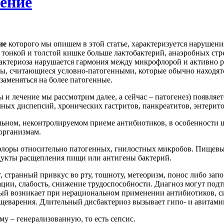
ение
ие
которого мы опишем в этой статье, характеризуется нарушени
 тонкой и толстой кишке больше лактобактерий, анаэробных стр
бактериоза нарушается гармония между микрофлорой и активно 
ы, считающиеся условно-патогенными, которые обычно находятс
аменяться на более патогенные.
и лечение мы рассмотрим далее, а сейчас – патогенез) появляе
ых диспепсий, хронических гастритов, панкреатитов, энтерито
льном, неконтролируемом приеме антибиотиков, в особенности 
организмам.
флоры относительно патогенных, гнилостных микробов. Пищевы
дукты расщепления пищи или антигены бактерий.
 странный привкус во рту, тошноту, метеоризм, понос либо зап
ции, слабость, снижение трудоспособности. Диагноз могут под
рый возникает при нерациональном применении антибиотиков, с
щеварения. Длительный дисбактериоз вызывает гипо- и авитами
у – генерализованную, то есть сепсис.