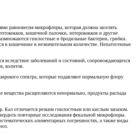
ями равновесия микрофлоры, которая должна заселять
ептококков, кишечной палочки, энтерококков и другие
размножаются гнилостные и бродильные бактерии, грибки.
я в кишечнике в незначительном количестве. Непатогенные
тся вследствие заболеваний и состояний, сопровождающихся
в, колитов.
широкого спектра, которые подавляют нормальную флору
е вещества расщепляются ненормально, продукты распада
ор. Кал отличается резким гнилостным или кислым запахом.
твердить повторные исследования фекальной микрофлоры.
истематических алиментарных погрешностях, а также виды
ноз.