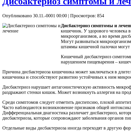
Дисбактериоз симптомы и леч
Опубликовано 30.11.-0001 00:00
| Просмотров: 854
Дисбактериоз симптомы и лечен
кишечник. У здорового человека в
микроорганизмов, а во время дис
Могут развиваться микроорганизм
штаммы кишечной палочки могут з
Кишечный дисбактериоз симптомы 
нарушением пищеварения – кишечн
Причина дисбактериоза кишечника может заключаться в длите
кишечника и способствуют развитию устойчивых к ним микро
Дисбактериоз нарушает антагонистическую активность микро
раздражают стенки кишок. Может возникнуть аллергия на про
Среди симптомов следует отметить диспепсию, плохой аппетит,
Часто наблюдаются возникновение признаков общей интоксика
Дифференциальная диагностика различает дисбактериоз, кото
дисбактериоза, которые сопровождают заболевания органов пи
Отдельные виды дисбактериоза иногда переходят в другую форм