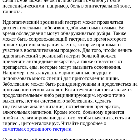
Симптомов может не быть либо симптомы могут быть
неспецифическими, например, боль в эпигастральной зоне,
тошнота.
Идиопатический эрозивный гастрит может проявляться
диспептическими либо язвоподобными симптомами. Во
время обследования могут обнаруживаться рубцы. Также
может быть сопровождающий гастрит, во время которого
происходит инфильтрация клеток, которые принимают
участие в воспалительном процессе. Для того, чтобы лечить
идиопатический эрозивный гастрит больной должен
применять антацидные лекарства, а также отказаться от
препаратов, еды, которые могут вызывать осложнения.
Например, нельзя кушать маринованные огурцы и
использовать много специй для приготовления пищи.
Заболевание может быть рецидивирующим и продолжаться на
протяжении нескольких лет. Если течение гастрита является
продолжительным либо рецидивирующим, нужно точно
выяснить, нет ли системного заболевания, сделать
тщательный анализ питания, потребления препаратов,
алкогольных напитков. Кроме этого, больному придется
пройти культивирование для того, чтобы выяснить, есть ли
гирпес-, цитомегаловирус. Читайте подробнее о
симптомах эрозивного гастрита.
Специфический
хронический эрозивный гастрит
может