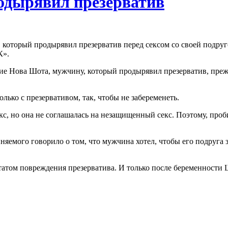
родырявил презерватив
 который продырявил презерватив перед сексом со своей подруг
К».
е Нова Шота, мужчину, который продырявил презерватив, прежде
лько с презервативом, так, чтобы не забеременеть.
кс, но она не соглашалась на незащищенный секс. Поэтому, про
яемого говорило о том, что мужчина хотел, чтобы его подруга 
ьтатом повреждения презерватива. И только после беременности