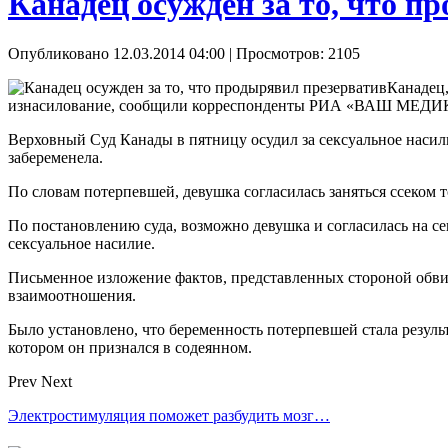
Канадец осужден за то, что п
Опубликовано 12.03.2014 04:00
| Просмотров: 2105
Канадец,
изнасилование, сообщили корреспонденты РИА «ВАШ МЕДИ
Верховный Суд Канады в пятницу осудил за сексуальное насили
забеременела.
По словам потерпевшей, девушка согласилась заняться ссеком то
По постановлению суда, возможно девушка и согласилась на се
сексуальное насилие.
Письменное изложение фактов, представленных стороной обвин
взаимоотношения.
Было установлено, что беременность потерпевшей стала резул
котором он признался в содеянном.
Prev
Next
Электростимуляция поможет разбудить мозг…