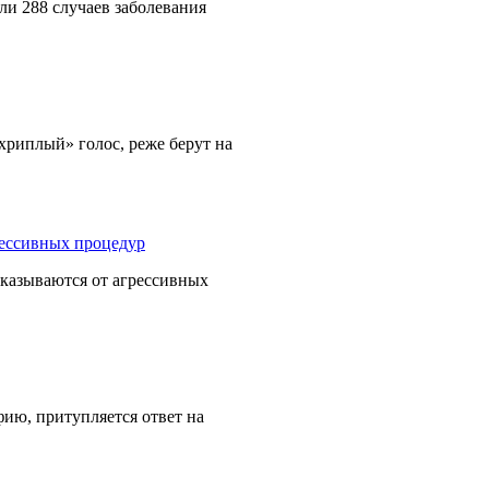
и 288 случаев заболевания
хриплый» голос, реже берут на
тказываются от агрессивных
ию, притупляется ответ на