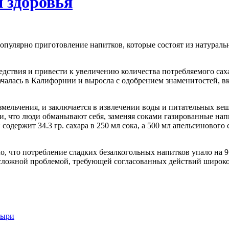
 здоровья
опулярно приготовление напитков, которые состоят из натурал
едствия и привести к увеличению количества потребляемого са
чалась в Калифорнии и выросла с одобрением знаменитостей, в
мельчения, и заключается в извлечении воды и питательных вещ
 что люди обманывают себя, заменяя соками газированные напи
 содержит 34.3 гр. сахара в 250 мл сока, а 500 мл апельсинового 
, что потребление сладких безалкогольных напитков упало на 9 
 сложной проблемой, требующей согласованных действий широког