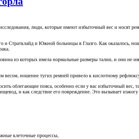
горла
исследования, люди, которые имеют избыточный вес и носят ре
о и Стратклайд и Южной больницы в Глазго. Как оказалось, но
рака.
оловина из которых имела нормальные размеры талии, и они не
м весом, ношение тугих ремней привело к кислотному рефлюксу
ь облегающие пояса, особенно если у вас избыточный вес, так
щевод, и как следствие его повреждение. Это вызывает изжогу 
ажные клеточные процессы,