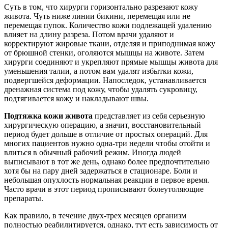
Суть в том, что хирурги горизонтально разрезают кожу
живота. Чуть ниже линии бикини, перемещая или не
перемещая пупок. Количество кожи подлежащей удалению
влияет на длину разреза. Потом врачи удаляют и
корректируют жировые ткани, отделяя и приподнимая кожу
от брюшной стенки, оголяются мышцы на животе. Затем
хирурги соединяют и укрепляют прямые мышцы живота для
уменьшения талии, а потом вам удалят избытки кожи,
подвергшейся деформации. Напоследок, устанавливается
дренажная система под кожу, чтобы удалять сукровицу,
подтягивается кожу и накладывают швы.
Подтяжка кожи живота
представляет из себя серьезную
хирургическую операцию, а значит, восстановительный
период будет дольше в отличие от простых операций. Для
многих пациентов нужно одна-три недели чтобы отойти и
влиться в обычный рабочий режим. Иногда людей
выписывают в тот же день, однако более предпочтительно
хотя бы на пару дней задержаться в стационаре. Боли и
небольшая опухлость нормальная реакции в первое время.
Часто врачи в этот период прописывают болеутоляющие
препараты.
Как правило, в течение двух-трех месяцев организм
полностью реабилитируется, однако, тут есть зависимость от