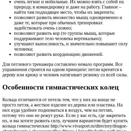
очень легкие и мобильные. Их можно взять с собой на
природу, в командировку и даже на работу. Главное –
найти там подходящее место, чтобы их закрепить;
позволяют развить множество мышц одновременно и
даже те, которые при обычных тренировках
задействовать очень сложно;
позволяют развить кор (те группы мышц, которые
поддерживают тело человека вертикально);
улучшают выносливость, и значительно повышают силу
человека;
позволяют развить координацию движений.
Для петлевого тренажера составлено немало программ. Все
упражнения строятся на одном принципе: петли крепятся к
дереву или крюку и человек натягивает резинку со всей силы.
Особенности гимнастических колец
Кольца отличаются от петель тем, что у них на конце не
просто петля, а жесткое изделие из дерева или пластика. На
них куда удобнее подниматься в воздух, чем на петлях,
потому что они не режут руки. Если у вас есть, где закрепить
их, и вы хотите развить силу, лучшим вариантом будет купить
кольца гимнастические http://www.vivasport.ru/directory/drugoe-