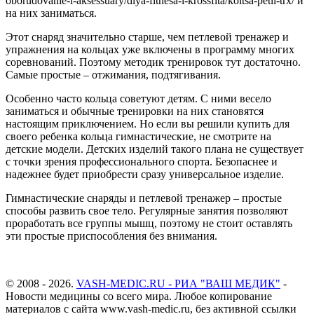
oborudovanie-i-aksessuary/dlya-fitnesa-i-krossfita/koltsa-petli-trx/ и
на них заниматься.
Этот снаряд значительно старше, чем петлевой тренажер и
упражнения на кольцах уже включены в программу многих
соревнований. Поэтому методик тренировок тут достаточно.
Самые простые – отжимания, подтягивания.
Особенно часто кольца советуют детям. С ними весело
заниматься и обычные тренировки на них становятся
настоящим приключением. Но если вы решили купить для
своего ребенка кольца гимнастические, не смотрите на
детские модели. Детских изделий такого плана не существует
с точки зрения профессионального спорта. Безопаснее и
надежнее будет приобрести сразу универсальное изделие.
Гимнастические снаряды и петлевой тренажер – простые
способы развить свое тело. Регулярные занятия позволяют
проработать все группы мышц, поэтому не стоит оставлять
эти простые приспособления без внимания.
© 2008 - 2026.
VASH-MEDIC.RU - РИА "ВАШ МЕДИК"
-
Новости медицины со всего мира. Любое копирование
материалов с сайта www.vash-medic.ru, без активной ссылки