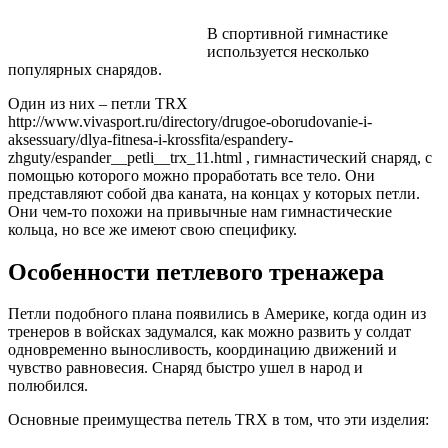
В спортивной гимнастике
используется несколько
популярных снарядов.
Один из них – петли TRX
http://www.vivasport.ru/directory/drugoe-oborudovanie-i-
aksessuary/dlya-fitnesa-i-krossfita/espandery-
zhguty/espander__petli__trx_11.html , гимнастический снаряд, с
помощью которого можно проработать все тело. Они
представляют собой два каната, на концах у которых петли.
Они чем-то похожи на привычные нам гимнастические
кольца, но все же имеют свою специфику.
Особенности петлевого тренажера
Петли подобного плана появились в Америке, когда один из
тренеров в войсках задумался, как можно развить у солдат
одновременно выносливость, координацию движений и
чувство равновесия. Снаряд быстро ушел в народ и
полюбился.
Основные преимущества петель TRX в том, что эти изделия: