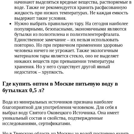
начинают выделяться вредные вещества, растворяемые в
воде. Также не рекомендуется хранить расфасованную
жидкость при низких температурах. Не каждая емкость
выдержит такие условия.
Нужно выбрать правильную тару. На сегодня наиболее
популярными, безопасными, экономичными являются
бутылки из полиэтилена и полиэтилентерефталата.
Единственное замечание – их нельзя использовать
повторно. Но при первичном применении здоровью
человека ничего не угрожает. Также экологичным
материалом тары является стекло, оно не выделяет
никаких веществ при превышении температуры
хранения. Но у него существует другой явный
недостаток – хрупкость.
Где купить оптом в Москве питьевую воду в
бутылках 0,5 л?
Вода из минеральных источников признана наиболее
благоприятной для употребления человеком. Для себя я
выбрал воду Святого Оковецкого Источника. Она имеет
уникальный состав и свойства, подтвержденные
исследованиями, сертификатами.
Но в Тверскую область из Москвы за водой постоянно ездить