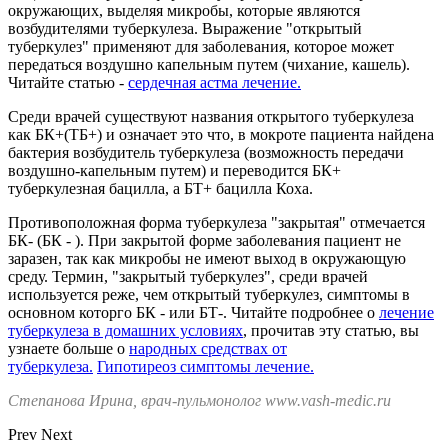
окружающих, выделяя микробы, которые являются
возбудителями туберкулеза. Выражение "открытый
туберкулез" применяют для заболевания, которое может
передаться воздушно капельным путем (чихание, кашель).
Читайте статью -
сердечная астма лечение.
Среди врачей существуют названия открытого туберкулеза
как БК+(ТБ+) и означает это что, в мокроте пациента найдена
бактерия возбудитель туберкулеза (возможность передачи
воздушно-капельным путем) и переводится БК+
туберкулезная бацилла, а БТ+ бацилла Коха.
Противоположная форма туберкулеза "закрытая" отмечается
БК- (БК - ). При закрытой форме заболевания пациент не
заразен, так как микробы не имеют выход в окружающую
среду. Термин, "закрытый туберкулез", среди врачей
используется реже, чем открытый туберкулез, симптомы в
основном которго БК - или БТ-. Читайте подробнее о
лечение
туберкулеза в домашних условиях
, прочитав эту статью, вы
узнаете больше о
народных средствах от
туберкулеза.
Гипотиреоз симптомы лечение.
Степанова Ирина, врач-пульмонолог www.vash-medic.ru
Prev
Next