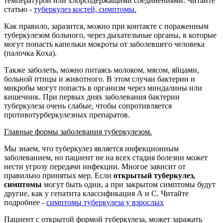
температурой или хлорсодержащими соединениями. Читайте
статью -
туберкулез костей, симптомы.
Как правило, заразится, можно при контакте с пораженным
туберкулезом больного, через дыхательные органы, в которые
могут попасть капельки мокроты от заболевшего человека
(палочка Коха).
Также заболеть, можно питаясь молоком, мясом, яйцами,
больной птицы и животного. В этом случаи бактерии и
микробы могут попасть в организм через миндалины или
кишечник. При первых днях заболевания бактерии
туберкулеза очень слабые, чтобы сопротивляется
противотурберкулезных препаратов.
Главные формы заболевания туберкулезом.
Мы знаем, что туберкулез является инфекционным
заболеванием, но пациент не на всех стадия болезни может
нести угрозу передачи инфекции. Многое зависит от
правильно принятых мер. Если
открытый туберкулез,
симптомы
могут быть одни, а при закрытом симптомы будут
другие, как у гепатита классификация А и С. Читайте
подробнее -
симптомы туберкулеза у взрослых
Пациент с открытой формой туберкулеза, может заражать