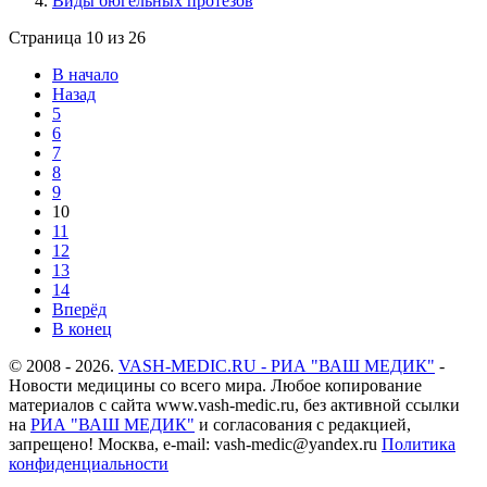
Виды бюгельных протезов
Страница 10 из 26
В начало
Назад
5
6
7
8
9
10
11
12
13
14
Вперёд
В конец
© 2008 - 2026.
VASH-MEDIC.RU - РИА "ВАШ МЕДИК"
-
Новости медицины со всего мира. Любое копирование
материалов с сайта www.vash-medic.ru, без активной ссылки
на
РИА "ВАШ МЕДИК"
и согласования с редакцией,
запрещено! Москва, e-mail: vash-medic@yandex.ru
Политика
конфиденциальности