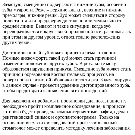
Зачастую, смещению подвергаются нижние зубы, особенно –
зубы мудрости. Реже – верхние клыки, верхние и нижние
премоляры, нижние резцы. Зуб может смещаться в сторону
полости рта или преддверия дистально или медиально от
средней линии. Бывают и такие ситуации, когда зуб
переворачивается вокруг своей продольной оси, располагаясь
при этом на другом уровне, относительно расположения
других зубов.
Дистопированный зуб может принести немало хлопот.
Помимо дискомфорта такой зуб может стать причиной
изменения положения других зубов. В результате могут
образоваться нарушения прикуса. Смещение зуба может стать
причиной образования воспалительных процессов на
поверхности слизистой оболочки полости рта. Задача хирурга
в данном случае - провести удаление дистопированного зуба,
чтобы предотвратить появление всех последствий.
Для выявления проблемы и постановки диагноза, пациенту
необходимо пройти комплексное обследование, в процессе
которого будет проведена компьютерная томография, сделан
рентгеновский снимок и ортопантонограмма. Только на
основании всех этих исследований профессиональный
стоматолог может определить методику лечения заболевания.