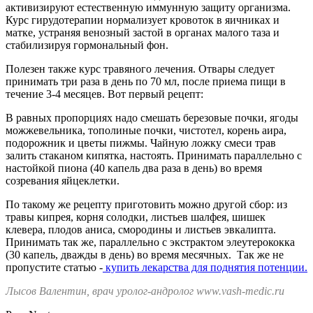
активизируют естественную иммунную защиту организма.
Курс гирудотерапии нормализует кровоток в яичниках и
матке, устраняя венозный застой в органах малого таза и
стабилизируя гормональный фон.
Полезен также курс травяного лечения. Отвары следует
принимать три раза в день по 70 мл, после приема пищи в
течение 3-4 месяцев. Вот первый рецепт:
В равных пропорциях надо смешать березовые почки, ягоды
можжевельника, тополиные почки, чистотел, корень аира,
подорожник и цветы пижмы. Чайную ложку смеси трав
залить стаканом кипятка, настоять. Принимать параллельно с
настойкой пиона (40 капель два раза в день) во время
созревания яйцеклетки.
По такому же рецепту приготовить можно другой сбор: из
травы кипрея, корня солодки, листьев шалфея, шишек
клевера, плодов аниса, смородины и листьев эвкалипта.
Принимать так же, параллельно с экстрактом элеутерококка
(30 капель, дважды в день) во время месячных. Так же не
пропустите статью -
купить лекарства для поднятия потенции.
Лысов Валентин, врач уролог-андролог www.vash-medic.ru