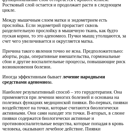
Ростковый слой остается и продолжает расти в следующем
цикле.
Между мышечным слоем матки и эндометрием есть
прослойка. Если эндометрий прорастает сквозь
разделительную прослойку в мышечную ткань, как будто
пуская корни, то это аденомиоз. Пучки мышц утолщаются, за
счет чего увеличивается и округляется матка.
Причина такого явления точно не ясна. Предположительно:
аборты, роды, оперативные вмешательства, гормональные
сбои и другие воспалительные процессы, повышающие риск
возникновения болезни.
Иногда эффективным бывает
лечение народными
средствами аденомиоз
а.
Наиболее результативный способ – это гирудотерапия. Она
применяется при лечении многих болезней и основана на
полезных функциях медицинской пиявки. Во-первых, пиявки
воздействуют на точки, которые считаются биологически
активными. Они сами находят эти точки. В-вторых, в слюне
пиявки содержатся биологически активные и
противовоспалительные вещества, которые попадая в кровь
человека, оказывают лечебное действие. Пиявки