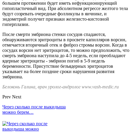
большем протяжении будет иметь нефункционирующий
гипопластичный вид. При абсолютном регрессе желтого тела
будут созревать очередные фолликулы в яичнике, и
эндометрий получит признаки железисто-кистозной
гиперплазии.
После смерти эмбриона стенки сосудов спадаются,
обнаруживаются эритроциты в просвете капилляров ворсин,
отмечается вторичный отек и фиброз стромы ворсин. Когда в
сосудах ворсин нет эритроцитов, то можно предположить, что
смерть эмбриона наступила до 4-5 недель, если преобладают
ядерные эритроциты - эмбрион погиб в 5-9 недель
беременности. Присутствие безъядерных эритроцитов
указывает на более поздние сроки нарушения развития
эмбриона.
Белоконь Галина, врач уролог-андролог www.vash-medic.ru
Prev
Next
Через сколько после выкидыша
можно берем…