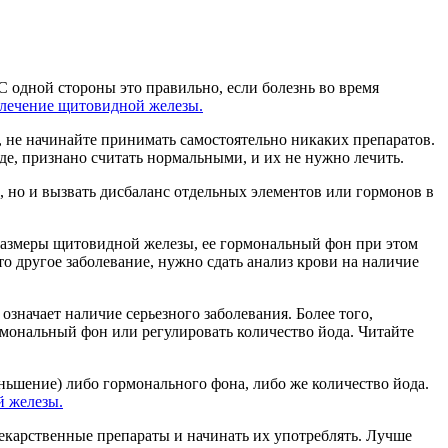
С одной стороны это правильно, если болезнь во время
лечение щитовидной железы.
з, не начинайте принимать самостоятельно никаких препаратов.
де, признано считать нормальными, и их не нужно лечить.
, но и вызвать дисбаланс отдельных элементов или гормонов в
 размеры щитовидной железы, ее гормональный фон при этом
то другое заболевание, нужно сдать анализ крови на наличие
значает наличие серьезного заболевания. Более того,
рмональный фон или регулировать количество йода. Читайте
ньшение) либо гормонального фона, либо же количество йода.
й железы.
лекарственные препараты и начинать их употреблять. Лучше