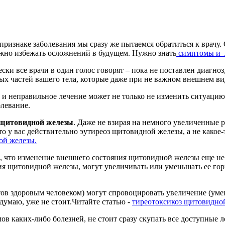
ризнаке заболевания мы сразу же пытаемся обратиться к врачу. 
ожно избежать осложнений в будущем. Нужно знать
симптомы и 
ески все врачи в один голос говорят – пока не поставлен диагно
ных частей вашего тела, которые даже при не важном внешнем ви
и неправильное лечение может не только не изменить ситуацию
олевание.
 щитовидной железы
. Даже не взирая на немного увеличенные
то у вас действительно эутиреоз щитовидной железы, а не какое-
й железы.
, что изменение внешнего состояния щитовидной железы еще не о
ия щитовидной железы, могут увеличивать или уменьшать ее го
тов здоровым человеком) могут спровоцировать увеличение (уме
 думаю, уже не стоит.Читайте статью -
тиреотоксикоз щитовидно
в каких-либо болезней, не стоит сразу скупать все доступные 