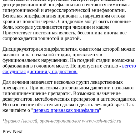
дисциркуляционной энцефалопатии сочетаются симптомы
гипертонической и атеросклеротической энцефалопатии.
Венозная энцефалопатия приводит к нарушениям оттока
крови из полости черепа. Синдромом могут быть головные
боли, которые усиливаются при чихании и кашле.
Присутствует постоянная вялость, бессонница иногда все
сопровождается тошнотой и рвотой.
Дисциркуляторная энцефалопатия, симптомы которой можно
выявить и на начальной стадии, проявляется в
функциональных нарушениях. На поздней стадии возможны
образования в головном мозге. Не пропустите статью -
вегето
сосудистая дистония у подростков.
Для лечения назначают несколько групп лекарственных
препаратов. При высоком артериальном давлении назначают
гиполипидемичекие препараты. Возможно назначение
дезагрегантов, метаболических препаратов и антиоесидантов.
Но назначение обязательно должен делать лечащий врач. Так
же читайте о "
первых признаках энцефалита
"
Чураков Алексей, врач-невропатолог www.vash-medic.ru
Prev
Next