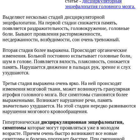
статье -
дисциркуляторная
энцефалопатия головного мозга.
Выделяют несколько стадий дисциркуляторной
энцефалопатии. На первой стадии снижается память,
появляется раздражительность, головокружение, головные
боли. Бывают проявления расторможенности,
несдержанности, возбудимости, сон очень тревожный.
Вторая стадия более выражена. Происходят органические
изменения. Больной постоянно испытывает головные боли,
шум в голове. Появляется вялость, плаксивость, снижается
память. Нарушается движение в пальцах рук, зрение и слух
ухудшаются.
Третья стадия выражена очень ярко. На ней происходят
изменения мозговой ткани, может возникнуть гранулярная
атрофия головного мозга. Все симптомы становятся более
выраженными. Возникает нарушение речи, память
значительно ухудшается. На этой стадии нередко развиваются
нарушения мозгового кровообращения.
Гипертоническая
дисциркуляционная энцефалопатия,
симптомы
которые могут проявляться уже в молодом
возрасте. Причем очень быстро возникают все новые
симптомы и болезнь протекает быстрее. При смешанной