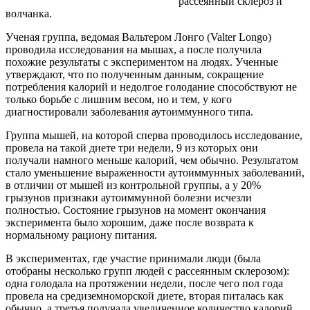
рассеянный склероз и
волчанка.
Ученая группа, ведомая Вальтером Лонго (Valter Longo)
проводила исследования на мышах, а после получила
похожие результаты с экспериментом на людях. Ученные
утверждают, что по полученным данным, сокращение
потребления калорий и недолгое голодание способствуют не
только борьбе с лишним весом, но и тем, у кого
диагностировали заболевания аутоиммунного типа.
Группа мышей, на которой сперва проводилось исследование,
провела на такой диете три недели, 9 из которых они
получали намного меньше калорий, чем обычно. Результатом
стало уменьшение выраженности аутоиммунных заболеваний,
в отличии от мышей из контрольной группы, а у 20%
грызунов признаки аутоиммунной болезни исчезли
полностью. Состояние грызунов на момент окончания
эксперимента было хорошим, даже после возврата к
нормальному рациону питания.
В экспериментах, где участие принимали люди (была
отобраны несколько групп людей с рассеянным склерозом):
одна голодала на протяжении недели, после чего пол года
провела на средиземноморской диете, вторая питалась как
обычно, а третья получала увеличенное количество калорий.