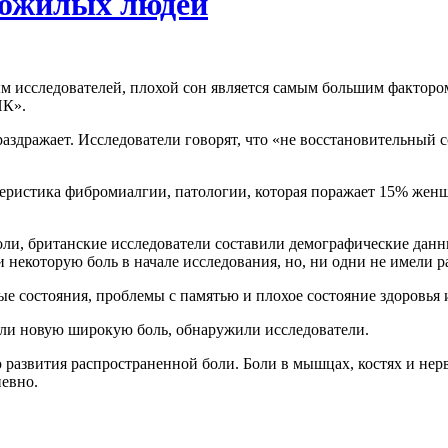
 пожилых людей
м исследователей, плохой сон является самым большим фактором
ИК».
 раздражает. Исследователи говорят, что «не восстановительный
актеристика фибромиалгии, патологии, которая поражает 15% жен
ли, британские исследователи составили демографические данн
ли некоторую боль в начале исследования, но, ни одни не имели 
ые состояния, проблемы с памятью и плохое состояние здоровья 
мели новую широкую боль, обнаружили исследователи.
ью развития распространенной боли. Боли в мышцах, костях и н
евно.