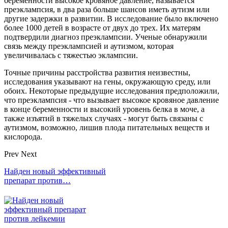
беременности высокое кровяное давление, называется
преэклампсия, в два раза больше шансов иметь аутизм или
другие задержки в развитии. В исследование было включено
более 1000 детей в возрасте от двух до трех. Их матерям
подтвердили диагноз преэклампсии. Ученые обнаружили
связь между преэклампсией и аутизмом, которая
увеличивалась с тяжестью эклампсии.
Точные причины расстройства развития неизвестны,
исследования указывают на гены, окружающую среду, или
обоих. Некоторые предыдущие исследования предположили,
что преэклампсия - что вызывает высокое кровяное давление
в конце беременности и высокий уровень белка в моче, а
также изъятий в тяжелых случаях - могут быть связаны с
аутизмом, возможно, лишив плода питательных веществ и
кислорода.
Prev
Next
Найден новый эффективный
препарат против…