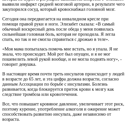
выявили инфаркт средней мозговой артерии, в результате чего
закупорился сосуд, который кровоснабжал головной мозг.
Сегодня она передвигается на инвалидном кресле при
помощи правой руки и ноги. Элизабет сказала: «В самый
обычный воскресный день после обеда у меня появилась
сильнейшая головная боль, которая не проходила. Я легла
спать, но так и не смогла справиться с дрожью в теле».
«Моя мама попыталась помочь мне встать, но я упала. Я не
знала, что происходит. Мой рот был опущен, и я не мог
пошевелить левой рукой вообще, и не могла поднять ногу», -
говорит девушка.
В настоящее время почти треть инсультов происходит у людей
в возрасте до 65 лет, и эта цифра должна возрасти, согласно
данным Ассоциации по борьбе с инсультами. Болезнь
развивается, когда блокируется приток крови к мозгу как
следствие тромбоза или кровотечения.
Все, что повышает кровяное давление, увеличивает этот риск,
поэтому курение, употребление алкоголя и ожирение может
способствовать развитию инсульта, даже независимо от
возраста.