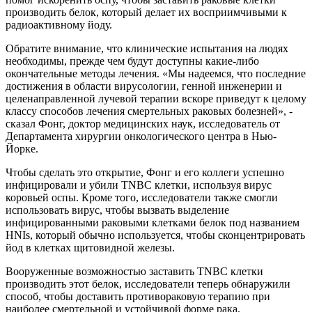
производить белок, который делает их восприимчивыми к
радиоактивному йоду.
Обратите внимание, что клинические испытания на людях
необходимы, прежде чем будут доступны какие-либо
окончательные методы лечения. «Мы надеемся, что последние
достижения в области вирусологии, генной инженерии и
целенаправленной лучевой терапии вскоре приведут к целому
классу способов лечения смертельных раковых болезней», -
сказал Фонг, доктор медицинских наук, исследователь от
Департамента хирургии онкологического центра в Нью-
Йорке.
Чтобы сделать это открытие, Фонг и его коллеги успешно
инфицировали и убили TNBC клетки, используя вирус
коровьей оспы. Кроме того, исследователи также смогли
использовать вирус, чтобы вызвать выделение
инфицированными раковыми клетками белок под названием
HNIs, который обычно используется, чтобы сконцентрировать
йод в клетках щитовидной железы.
Вооруженные возможностью заставить TNBC клетки
производить этот белок, исследователи теперь обнаружили
способ, чтобы доставить противораковую терапию при
наиболее смертельной и устойчивой форме рака.