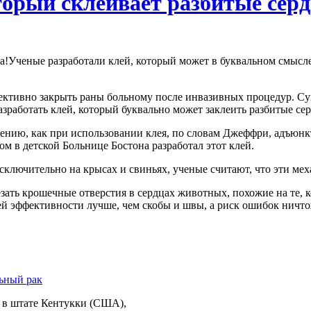
торый склеивает разбитые серд
Ученые разработали клей, который может в буквальном смысл
ффективно закрыть раны больному после инвазивных процедур. 
азработать клей, который буквально может заклеить разбитые сер
ению, как при использовании клея, по словам Джеффри, адъю
м в детской Больнице Бостона разработал этот клей.
исключительно на крысах и свиньях, ученые считают, что эти ме
ать крошечные отверстия в сердцах животных, похожие на те, 
й эффективности лучше, чем скобы и швы, а риск ошибок ничто
 в штате Кентукки (США),