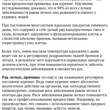
такая вредоносная привычка, как курение. Научными
исследованиями доказано, что в 90% из всех случаев
заболеваемости раком легких оно развивается именно у
курящих людей.
При постоянном многолетнем вдыхании продуктов табачного
дыма, что содержит в себе целый ряд канцерогенных смол и
газов, возникает нарушение в функционировании клеток в
слизистой оболочке бронхов, вызывая метаплазию
(перестройку) этих клеток.
Более того, очень высокая температура вдыхаемого дыма
ведет так же к регулярному раздражению тканей бронхов и
легких, в результате чего нарушаются нормальные процессы
деления клеток, при этом повышается вероятность заболеть
онкологическим заболеванием в множество раз.
Рак легких, причины
это еще и так называемое регулярное
пассивное курение. Ведь такое курение имеет абсолютно
аналогичное действие на организм, как непосредственное
табакокурение, повышая риск заболевания раком легких в
полтора-два раза. Риск заболевания раком легких повышается
так же и профессиональными вредностями. Например, на
производствах, что связано с использованием таких вредных
веществ, как хрома, мышьяка, асбеста, никеля,