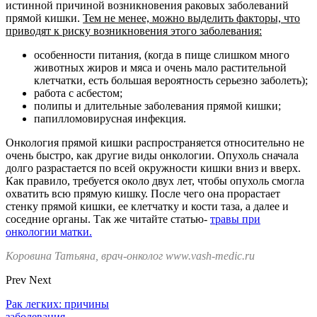
истинной причиной возникновения раковых заболеваний
прямой кишки.
Тем не менее, можно выделить факторы, что
приводят к риску возникновения этого заболевания:
особенности питания, (когда в пище слишком много
животных жиров и мяса и очень мало растительной
клетчатки, есть большая вероятность серьезно заболеть);
работа с асбестом;
полипы и длительные заболевания прямой кишки;
папилломовирусная инфекция.
Онкология прямой кишки распространяется относительно не
очень быстро, как другие виды онкологии. Опухоль сначала
долго разрастается по всей окружности кишки вниз и вверх.
Как правило, требуется около двух лет, чтобы опухоль смогла
охватить всю прямую кишку. После чего она прорастает
стенку прямой кишки, ее клетчатку и кости таза, а далее и
соседние органы. Так же читайте статью-
травы при
онкологии матки.
Коровина Татьяна, врач-онколог www.vash-medic.ru
Prev
Next
Рак легких: причины
заболевания