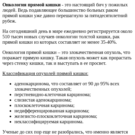
Онкология прямой кишки
- это настоящий бич у пожилых
людей. Ведь подавляющее большинство больных раком
прямой кишки уже давно перешагнуло за пятидесятилетний
рубеж.
На сегодняшний день в мире ежедневно регистрируется около
510 тысяч новых случаев онкологии толстой кишки, рак
прямой кишки из которых составляет не менее 35-40%.
Онкология прямой кишки – это злокачественная опухоль, что
поражает прямую кишку. Такая опухоль может как прорастать
через стенку кишки, так и выступать в ее просвет.
Классификация опухолей прямой кишки:
аденокарцинома, что составляет от 90 до 95% всех
злокачественных опухолей;
перстневидно-клеточная карцинома;
слизистая аденокарцинома;
плоскоклеточная карцинома;
недифференцированная карцинома;
железисто-плоскоклеточная карцинома;
неклассифицируемая карцинома.
Ученые до сих пор еще не разобрались, что именно является