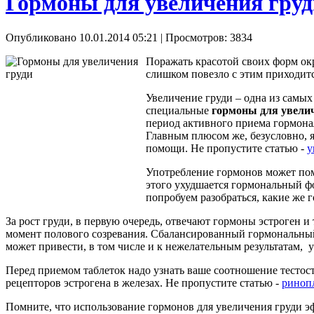
Гормоны для увеличения груд
Опубликовано 10.01.2014 05:21
| Просмотров: 3834
Поражать красотой своих форм ок
слишком повезло с этим приходитс
Увеличение груди – одна из самых
специальные
гормоны для увели
период активного приема гормона
Главным плюсом же, безусловно, я
помощи. Не пропустите статью -
у
Употребление гормонов может помо
этого ухудшается гормональный фо
попробуем разобраться, какие же 
За рост груди, в первую очередь, отвечают гормоны эстроген 
момент полового созревания. Сбалансированный гормональный 
может привести, в том числе и к нежелательным результатам,
Перед приемом таблеток надо узнать ваше соотношение тестост
рецепторов эстрогена в железах. Не пропустите статью -
риноп
Помните, что использование гормонов для увеличения груди эф