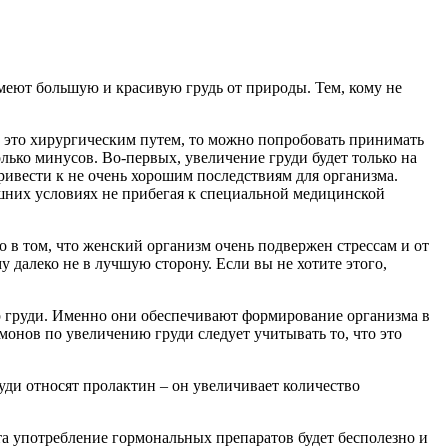
еют большую и красивую грудь от природы. Тем, кому не
ь это хирургическим путем, то можно попробовать принимать
колько минусов. Во-первых, увеличение груди будет только на
ивести к не очень хорошим последствиям для организма.
ашних условиях не прибегая к специальной медицинской
 в том, что женский организм очень подвержен стрессам и от
 далеко не в лучшую сторону. Если вы не хотите этого,
мер груди. Именно они обеспечивают формирование организма в
онов по увеличению груди следует учитывать то, что это
руди относят пролактин – он увеличивает количество
ста употребление гормональных препаратов будет бесполезно и