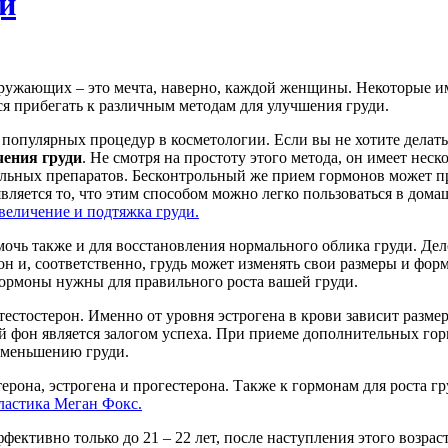
и
ружающих – это мечта, наверно, каждой женщины. Некоторые им
я прибегать к различным методам для улучшения груди.
 популярных процедур в косметологии. Если вы не хотите делат
чения груди
. Не смотря на простоту этого метода, он имеет нес
льных препаратов. Бесконтрольный же прием гормонов может пр
вляется то, что этим способом можно легко пользоваться в дом
величение и подтяжка груди.
чь также и для восстановления нормального облика груди. Дело
н и, соответственно, грудь может изменять свои размеры и форму
гормоны нужны для правильного роста вашей груди.
и тестостерон. Именно от уровня эстрогена в крови зависит раз
фон является залогом успеха. При приеме дополнительных горм
 уменьшению груди.
ерона, эстрогена и прогестерона. Также к гормонам для роста г
ластика Меган Фокс.
фективно только до 21 – 22 лет, после наступления этого возра