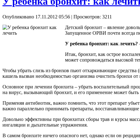
У ребенка бронхит: как лечит
Опубликовано 17.11.2012 05:56
| Просмотров: 3211
Детский бронхит – явление доволь
Запущенное ОРВИ почти всегда пер
У ребенка бронхит: как лечить?
Итак, бронхит, как острое воспале
может сопровождаться высокой те
Чтобы убрать слизь из бронхов пьют отхаркивающие средства (м
кашель вызван необходимостью организма очистить бронхи от в
Основное при лечении бронхита – убрать воспалительный проц
на вирус, вызывающий бронхит, и его применение может быть ц
Применяя антибиотик, важно помнить, что этот препарат убьет
важно параллельно принимать препараты, восстанавливающие 
Довольно эффективны при бронхитах сборы трав и курсы массаж
ингаляции и дыхательные упражнения.
В самом бронхите ничего опасного нет, однако если он рецидив