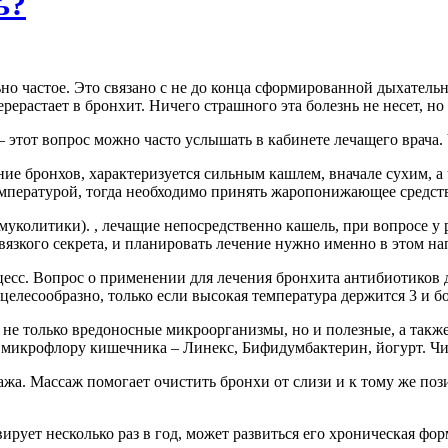
ь?
но частое. Это связано с не до конца сформированной дыхательн
ерастает в бронхит. Ничего страшного эта болезнь не несет, но
– этот вопрос можно часто услышать в кабинете лечащего врача.
ние бронхов, характеризуется сильным кашлем, вначале сухим, а
мпературой, тогда необходимо принять жаропонижающее средств
уколитики). , лечащие непосредственно кашель, при вопросе у р
язкого секрета, и планировать лечение нужно именно в этом на
есс. Вопрос о применении для лечения бронхита антибиотиков 
елесообразно, только если высокая температура держится 3 и бо
 не только вредоносные микроорганизмы, но и полезные, а такж
микрофлору кишечника – Линекс, Бифидумбактерин, йогурт. Чит
а. Массаж помогает очистить бронхи от слизи и к тому же пози
ирует несколько раз в год, может развиться его хроническая фо