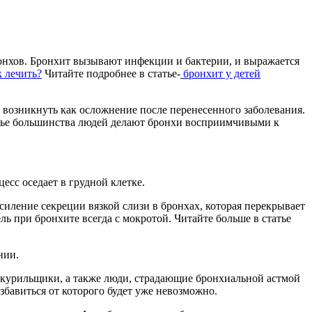
ронхов. Бронхит вызывают инфекции и бактерии, и выражается
к лечить?
Читайте подробнее в статье-
бронхит у детей
 возникнуть как осложнение после перенесенного заболевания.
овье большинства людей делают бронхи восприимчивыми к
есс оседает в грудной клетке.
иление секреции вязкой слизи в бронхах, которая перекрывает
ль при бронхите всегда с мокротой. Читайте больше в статье
нии.
о курильщики, а также люди, страдающие бронхиальной астмой
бавиться от которого будет уже невозможно.