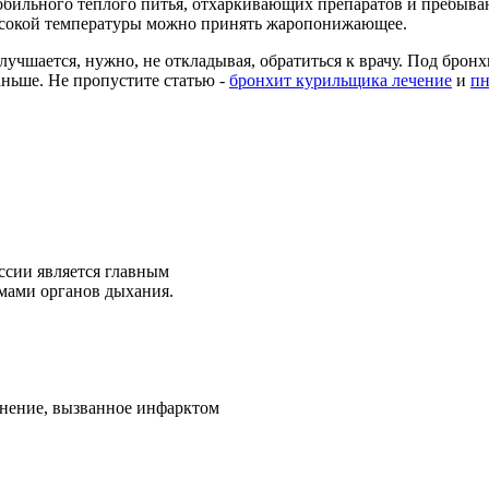
бильного теплого питья, отхаркивающих препаратов и пребывани
ысокой температуры можно принять жаропонижающее.
лучшается, нужно, не откладывая, обратиться к врачу. Под брон
аньше. Не пропустите статью -
бронхит курильщика лечение
и
пн
сии является главным
мами органов дыхания.
ожнение, вызванное инфарктом