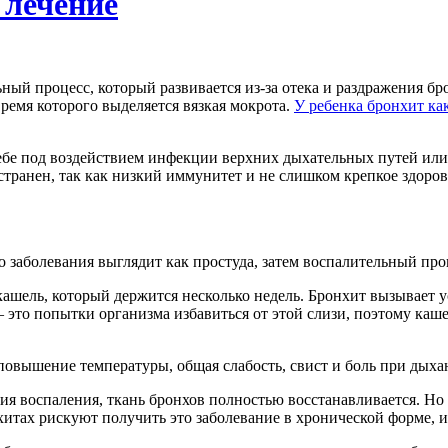
 лечение
ный процесс, который развивается из-за отека и раздражения б
ремя которого выделяется вязкая мокрота.
У ребенка бронхит ка
себе под воздействием инфекции верхних дыхательных путей или
странен, так как низкий иммунитет и не слишком крепкое здор
о заболевания выглядит как простуда, затем воспалительный проц
шель, который держится несколько недель. Бронхит вызывает ус
 это попытки организма избавиться от этой слизи, поэтому каше
повышение температуры, общая слабость, свист и боль при дыха
ния воспаления, ткань бронхов полностью восстанавливается. Н
тах рискуют получить это заболевание в хронической форме, из