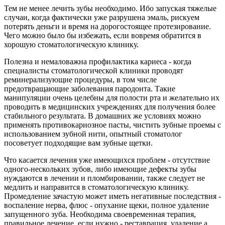
Тем не менее лечить зубы необходимо. Ибо запуская тяжелые
случаи, когда фактически уже разрушена эмаль, рискуем
потерять деньги и время на дорогостоящее протезирование.
Чего можно было бы избежать, если вовремя обратится в
хорошую стоматологическую клинику.
Полезна и немаловажна профилактика кариеса - когда
специалисты стоматологической клиники проводят
реминерализующие
процедуры, в том числе
предотвращающие заболевания пародонта. Такие
манипуляции очень целебны для полости рта и желательно их
проводить в медицинских учреждениях для получения более
стабильного результата. В домашних же условиях можно
применять
противокариозное
пасты, чистить зубные проемы с
использованием зубной нити, опытный стоматолог
посоветует подходящие вам зубные щетки.
Что касается лечения уже имеющихся проблем - отсутствие
одного-нескольких зубов, либо имеющие дефекты зубы
нуждаются в лечении и пломбировании, также следует не
медлить и направится в стоматологическую клинику.
Промедление зачастую может иметь негативные последствия -
воспаление нерва, флюс - опухание щеки, полное удаление
запущенного зуба. Необходима своевременная терапия,
правильное лечение, если нужно - реставрация, удаление а