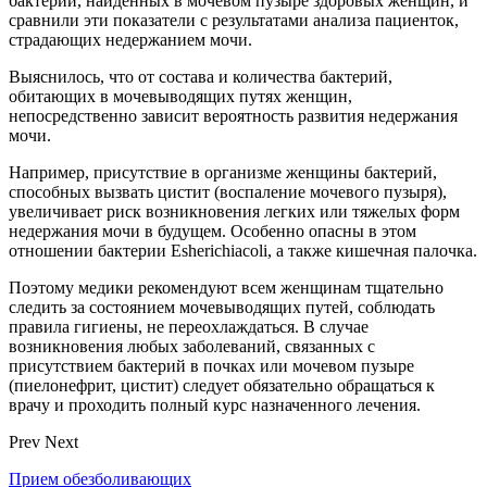
бактерий, найденных в мочевом пузыре здоровых женщин, и
сравнили эти показатели с результатами анализа пациенток,
страдающих недержанием мочи.
Выяснилось, что от состава и количества бактерий,
обитающих в мочевыводящих путях женщин,
непосредственно зависит вероятность развития недержания
мочи.
Например, присутствие в организме женщины бактерий,
способных вызвать цистит (воспаление мочевого пузыря),
увеличивает риск возникновения легких или тяжелых форм
недержания мочи в будущем. Особенно опасны в этом
отношении бактерии Esherichiacoli, а также кишечная палочка.
Поэтому медики рекомендуют всем женщинам тщательно
следить за состоянием мочевыводящих путей, соблюдать
правила гигиены, не переохлаждаться. В случае
возникновения любых заболеваний, связанных с
присутствием бактерий в почках или мочевом пузыре
(пиелонефрит, цистит) следует обязательно обращаться к
врачу и проходить полный курс назначенного лечения.
Prev
Next
Прием обезболивающих